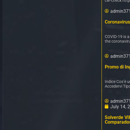
cw-check http
admin37
Coronavirus
COVID-19 is a
the coronaviru
admin37
Promo di Ing
Indice Cos’è 
Accedervi Tipo
admin37
July 14, 
Solverde VI
Comparado