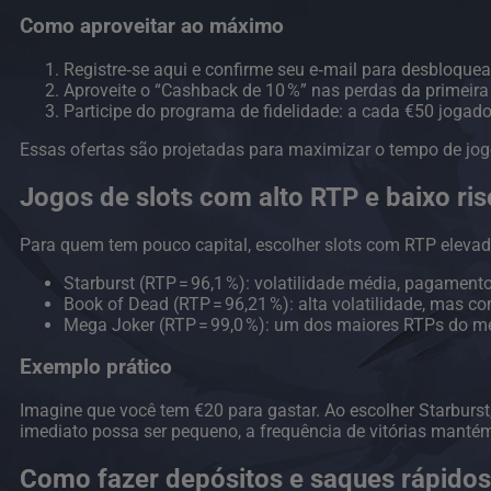
Como aproveitar ao máximo
Registre‑se aqui e confirme seu e‑mail para desbloque
Aproveite o “Cashback de 10 %” nas perdas da primei
Participe do programa de fidelidade: a cada €50 jogado
Essas ofertas são projetadas para maximizar o tempo de jogo
Jogos de slots com alto RTP e baixo ri
Para quem tem pouco capital, escolher slots com RTP elevado
Starburst (RTP = 96,1 %): volatilidade média, pagament
Book of Dead (RTP = 96,21 %): alta volatilidade, mas 
Mega Joker (RTP = 99,0 %): um dos maiores RTPs do mer
Exemplo prático
Imagine que você tem €20 para gastar. Ao escolher Starburst
imediato possa ser pequeno, a frequência de vitórias mantém 
Como fazer depósitos e saques rápidos