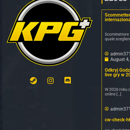
Scommettere
internaziona
Scommettere ne
quale sceglier
admin37
August 4
Odkryj Godz 
live gry w 2
W 2026 roku c
online […]
admin37
cw-check-ht