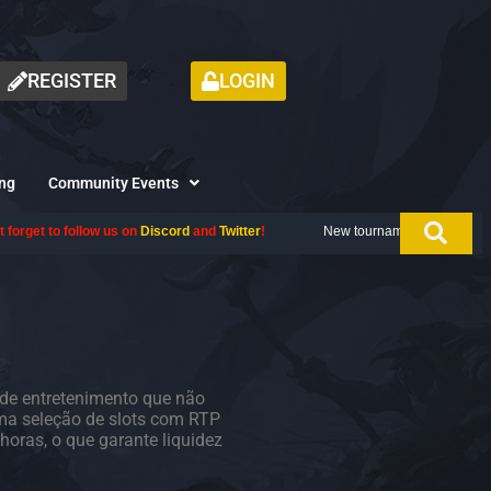
REGISTER
LOGIN
ng
Community Events
on
Discord
and
Twitter
!
New tournament coming up next month, don't miss
 de entretenimento que não
ma seleção de slots com RTP
oras, o que garante liquidez