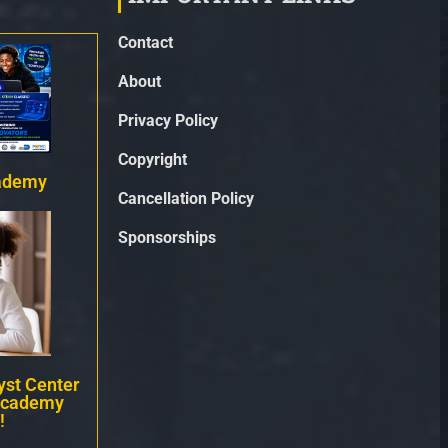
Contact
About
Privacy Policy
Copyright
ademy
Cancellation Policy
Sponsorships
st Center
Academy
!