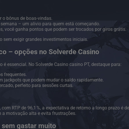
ar o bônus de boas‑vindas.
ra semana – um alívio para quem está começando.
s, você ganha pontos que podem ser trocados por giros grátis.
 sem exigir grandes investimentos iniciais.
sco – opções no Solverde Casino
 é essencial. No Solverde Casino casino PT, destaque para:
os frequentes.
com jackpots que podem mudar o saldo rapidamente.
cado, perfeito para sessões curtas.
, com RTP de 96,1 %, a expectativa de retorno a longo prazo é 
a motivação alta e evita frustrações.
 sem gastar muito