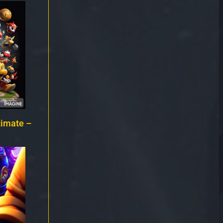
timate –