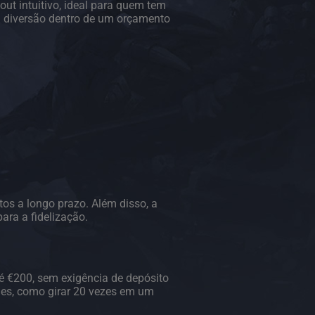
ut intuitivo, ideal para quem tem
a diversão dentro de um orçamento
s a longo prazo. Além disso, a
ara a fidelização.
té €200, sem exigência de depósito
es, como girar 20 vezes em um