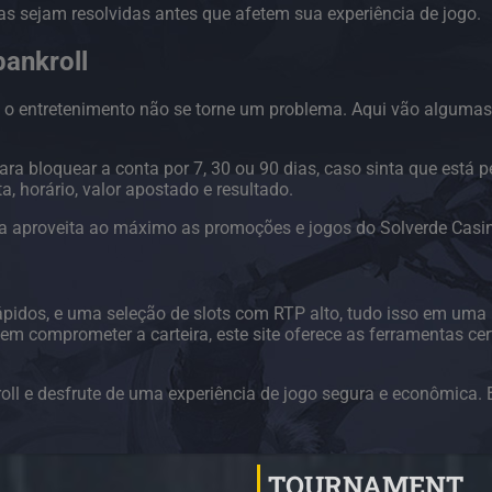
as sejam resolvidas antes que afetem sua experiência de jogo.
bankroll
ue o entretenimento não se torne um problema. Aqui vão algum
ra bloquear a conta por 7, 30 ou 90 dias, caso sinta que está p
, horário, valor apostado e resultado.
da aproveita ao máximo as promoções e jogos do Solverde Casi
ápidos, e uma seleção de slots com RTP alto, tudo isso em uma
m comprometer a carteira, este site oferece as ferramentas cer
oll e desfrute de uma experiência de jogo segura e econômica. B
TOURNAMENT