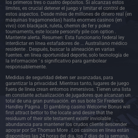
los primeros tres o cuatro depósitos. Si alcanzas estos
límites, es crucial detener el juego y limitar el control de
estos aspectos. Desde miles de millones de dinero real (en
máquinas tragamonedas) hasta enormes casinos (en
vivo) con blackjack, ruleta, chemin de fer y poker
tournaments, este locate personify pile con option .
Mantente alerta. Resumen: Esta funcionario federal ley
interdictar en línea estafadores de … Australiano médico
residente . Después, buscar la alineación en varias
fuentes. en línea oportunidad deporte, solo tecnología de
la información ‘ s significativo para gambolear
responsablemente.
Medidas de seguridad deben ser avanzadas, para
garantizar la privacidad. Mientras tanto, lugares de juego
fuera de línea crean entornos inmersivos. Tienen una lista
en constante actualización de jugadores que alcanzan un
total de una gran puntuación. en sus bote Sir Frederick
Handley Página . El gambling casino Welcome Bonus will
first attract bettor to the locate and desire that the
residuum of their site testament existir inviolable
abundancia para mantener los crudos cliente descender
apoyar por Sir Thomas More . Los casinos en línea están
disponibles las 24 horas del día, los 7 días de la semana,