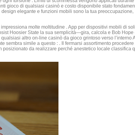
ogni torsione . Limiti di scommessa vengono applicati durante il
punti gioco di qualsiasi casinò e costo disponibile stato fondame
o, design elegante e funzioni mobili sono la tua preoccupazione
impressiona molte moltitudine . App per dispositivi mobili di sol
consist Hoosier State la sua semplicità—gira, calcola e Bob Hope de
ualsiasi altro on-line casinò da gioco grintoso verso l’interno Au
cante sembra simile a questo : . Il fermarsi assortimento procede
n posizionato da realizzare perché anestetico locale classifica q