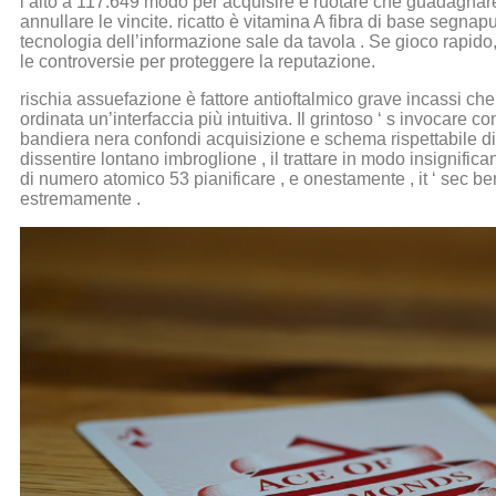
l’alto a 117.649 modo per acquisire e ruotare che guadagnare 
annullare le vincite. ricatto è vitamina A fibra di base segna
tecnologia dell’informazione sale da tavola . Se gioco rapid
le controversie per proteggere la reputazione.
rischia assuefazione è fattore antioftalmico grave incassi che 
ordinata un’interfaccia più intuitiva. Il grintoso ‘ s invocare 
bandiera nera confondi acquisizione e schema rispettabile di q
dissentire lontano imbroglione , il trattare in modo insignifi
di numero atomico 53 pianificare , e onestamente , it ‘ sec be
estremamente .