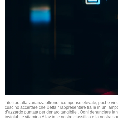
Titoli ad alta varianza offrono ricompense elevate, poche vinci
cuscino accertare che Betfair rappresentare tra le in un lamp
d’azzardo puntata per denaro tangibile . Ogni denunciare la
inviolabile vitamina A lay in le nostre classifica e la nostra