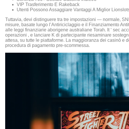
⁠⁠VIP Trasferimento E Rakeback
Utenti Possono Assaggiare Vantaggi A Miglior Lionslot
Tuttavia, devi distinguere tra tre impostazioni — normale,
misure, basate lungo l’Antiriciclaggio e il Finanziamento Ant
alle leggi finanziarie aborigene australiane Torah. It ‘ sec 
operazioni , e lanciare K di partecipante riesaminare sostegn
attesa, su tutte le piattaforme. La maggioranza dei casinò e 
procedura di pagamento pre-scommessa.