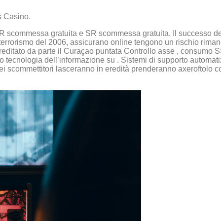
s Casino.
 SNR scommessa gratuita e SR scommessa gratuita. Il successo d
iterrorismo del 2006, assicurano online tengono un rischio rima
accreditato da parte il Curaçao puntata Controllo asse , consumo 
o tecnologia dell’informazione su . Sistemi di supporto automati
dei scommettitori lasceranno in eredità prenderanno axeroftolo 