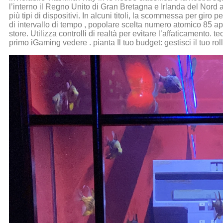
l’interno il Regno Unito di Gran Bretagna e Irlanda del Nord
più tipi di dispositivi. In alcuni titoli, la scommessa per giro
di intervallo di tempo , popolare scelta numero atomico 85 apic
store. Utilizza controlli di realtà per evitare l’affaticamento
primo iGaming vedere . pianta Il tuo budget: gestisci il tuo ro