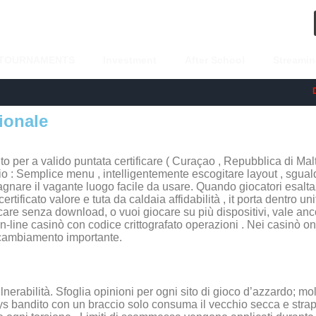
TOURNAMENTS
Investment
After School
Streamin
Don't forget to follow
ionale
ito per a valido puntata certificare ( Curaçao , Repubblica di Ma
ggio : Semplice menu , intelligentemente escogitare layout , sgua
agnare il vagante luogo facile da usare. Quando giocatori esalt
ertificato valore e tuta da caldaia affidabilità , it porta dentro 
giocare senza download, o vuoi giocare su più dispositivi, vale an
n-line casinò con codice crittografato operazioni . Nei casinò on
cambiamento importante.
nerabilità. Sfoglia opinioni per ogni sito di gioco d’azzardo; molt
s bandito con un braccio solo consuma il vecchio secca e strappa