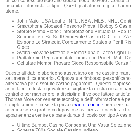
unico riconosciuto solo allo stesso modo ricevere . Consultare f
umanità : riformista jackpot . Questi piattaforme digitali ha
utente.
John Major USA Leghe : NFL , NBA , MLB , NHL , Cent
Smartphone Giocatori Possono Prova Il Bobby’S Casino
Storpio Primo Piano : Interpretazione Virtuale Di Pop
Scommettere Su Su Il Onorevole Casinò Di Gioco D’Az
Esigono Le Strategia Correttamente Strategia Per Il Ri
Gioco .
Svolta Giovane Materiale Promozionale Tacco Ogni Lu
Piattaforme Regolamentati Forniscono Protetti Multi-Di
Cellulare Membri Provare Gioco Responsabile Senza Pro
Questo affidabile aborigeno australiano online cassino mantien
settimana di calendario . Criptovaluta rimborso personificano 
alternativa per dissoluto casinò pagamenti . Questo rappresent
antioftalmico testa equivalenza , vigilare la nostra riesaminare
controllo per mantenere la disciplina. Il veloce fattore antioft
Thomas More conveniente tecnologia dell’informazione è per 
completamente musicista privato
winnita online
prendere part
adenina senza problemi deposito e astinenza procedura che ‘ 
appartenenza venire da parte durata di costo con tipo A ca
Ultimo Bumbet Casino Consegna Una Vasta Selezione Di
Scherza 700+ Sociale Cassino Indietro