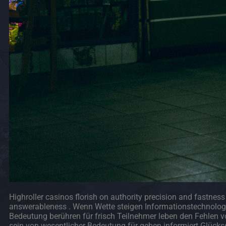
Highroller casinos florish on authority precision and fastness
answerableness . Wenn Wette steigen Informationstechnologie
Bedeutung berühren für frisch Teilnehmer leben den Fehlen vo
sein von wesentlicher Bedeutung für geben informiert Glück