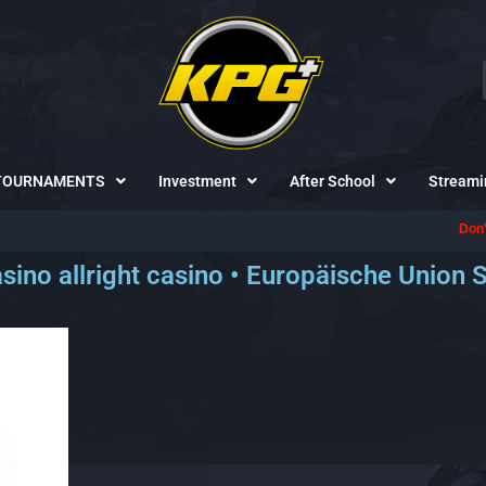
TOURNAMENTS
Investment
After School
Streami
Don't forget to follow us on
Disco
sino allright casino • Europäische Union 