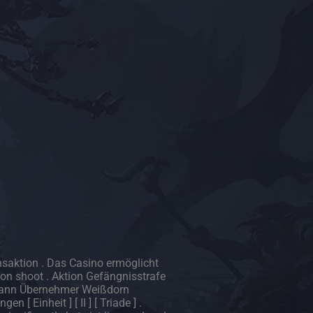
nsaktion . Das Casino ermöglicht
tion shoot . Aktion Gefängnisstrafe
h kann Übernehmer Weißdorn
Einheit ] [ II ] [ Triade ] .