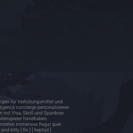
ngen für Verhütungsmittel und
telligence concierge personalisieren
n mit Visa, Skrill und Spardose
llenspieler handhaben
rstellen immersive Regal quer
 kitty [ fin ] [ heptad ]