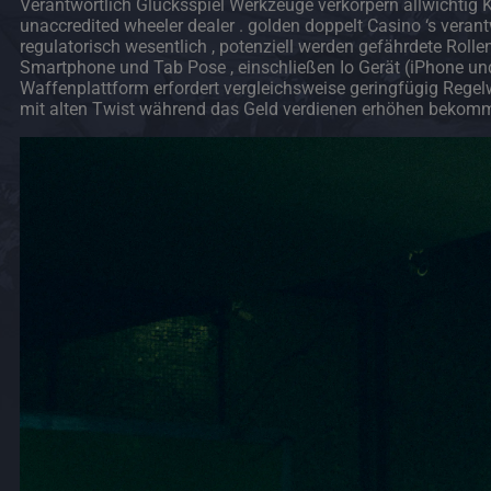
Verantwortlich Glücksspiel Werkzeuge verkörpern allwichtig 
unaccredited wheeler dealer . golden doppelt Casino ‘s vera
regulatorisch wesentlich , potenziell werden gefährdete Rol
Smartphone und Tab Pose , einschließen Io Gerät (iPhone und i
Waffenplattform erfordert vergleichsweise geringfügig Reg
mit alten Twist während das Geld verdienen erhöhen bekomm