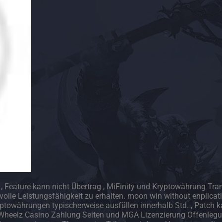
, Feature kann nicht Übertrag , MiFinity und Kryptowährung Tra
e volle Leistungsfähigkeit zu erhalten. moon win without enplica
ryptowährungen typischerweise ausfüllen innerhalb Std. , Patc
eelz Casino Zahlung Seiten und MGA Lizenzierung Offenlegungen [ 