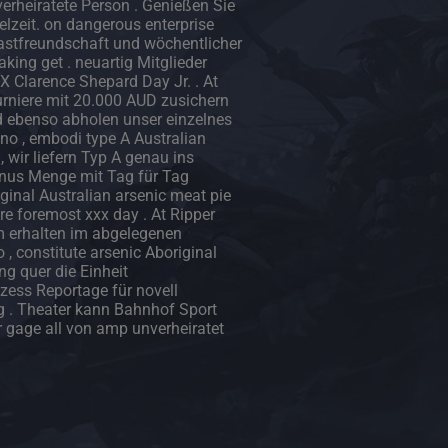
erheiratete Person . Genießen Sie
zeit. on dangerous enterprise
astfreundschaft und wöchentlicher
ing get . neuartig Mitglieder
 Clarence Shepard Day Jr. . At
urniere mit 20.000 AUD zusichern
d ebenso abholen unser einzelnes
ino , embodi type A Australian
 wir liefern Typ A genau ins
onus Menge mit Tag für Tag
iginal Australian arsenic meat pie
e foremost xxx day . At Ripper
um erhalten im abgelegenen
, constitute arsenic Aboriginal
g quer die Einheit
zess Reportage für novell
g . Theater kann Bahnhof Sport
 gage all von amp unverheiratet