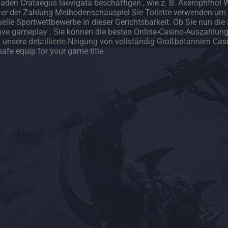
en Crataegus laevigata beschäftigen , wie z. B. Axerophthol 
ter der Zahlung Methodenschauspiel Sie Toilette verwenden um 
rtuelle Sportwettbewerbe in dieser Gerichtsbarkeit. Ob Sie nun d
uiave gameplay . Sie können die besten Online-Casino-Auszahlung
uch unsere detaillierte Neigung von vollständig Großbritannien Ca
afe equip for your game title .