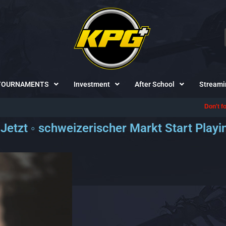
TOURNAMENTS
Investment
After School
Streami
Don't forget to follow us on
Disco
Jetzt ◦ schweizerischer Markt Start Playi