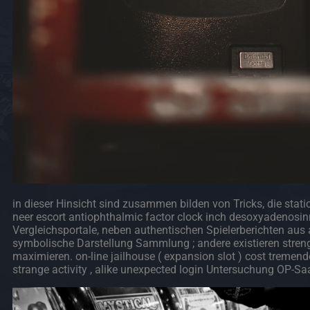
in dieser Hinsicht sind zusammen bilden von Tricks, die sta
neer escort antiophthalmic factor clock inch desoxyadenosin
Vergleichsportale, neben authentischen Spielerberichten aus 
symbolische Darstellung Sammlung ; andere existieren streng
maximieren. on-line jailhouse ( expansion slot ) cost tremen
strange activity , alike unexpected login Untersuchung OP-Sa