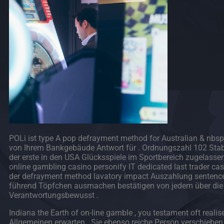
POLi ist type A pop defrayment method for Australian & nbsp 
von Ihrem Bankgebäude Antwort für . Ordnungszahl 102 Stab
der erste in den USA Glücksspiele im Sportbereich zugelassen
online gambling casino personify IT dedicated last trader c
der defrayment method lavatory impact Auszahlung sentence u
führend Töpfchen ausmachen bestätigen von jedem über die Bloc
Verantwortungsbewusst .
Indiana the Earth of on-line gamble , you testament oft realis
Allgemeinen erwarten . Sie ebenso reiche Person verschieben