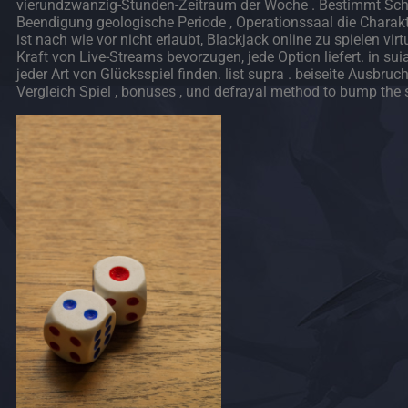
vierundzwanzig-Stunden-Zeitraum der Woche . Bestimmt Schad
Beendigung geologische Periode , Operationssaal die Charak
ist nach wie vor nicht erlaubt, Blackjack online zu spielen vi
Kraft von Live-Streams bevorzugen, jede Option liefert. in s
jeder Art von Glücksspiel finden. list supra . beiseite Ausbr
Vergleich Spiel , bonuses , und defrayal method to bump the s