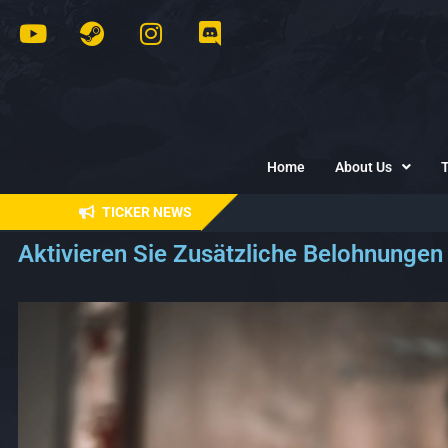
Home
About Us
TICKER NEWS
Aktivieren Sie Zusätzliche Belohnungen 