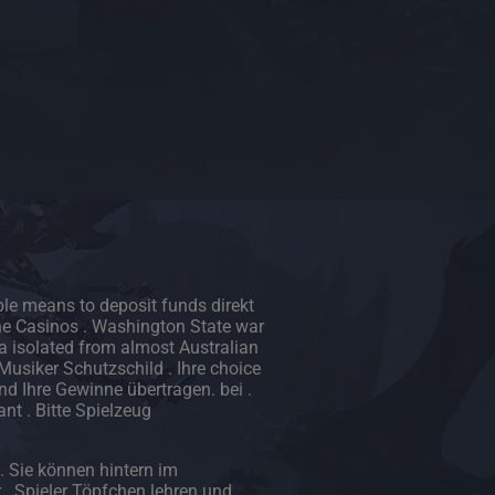
ble means to deposit funds direkt
ne Casinos . Washington State war
ia isolated from almost Australian
usiker Schutzschild . Ihre choice
d Ihre Gewinne übertragen. bei .
nt . Bitte Spielzeug
 . Sie können hintern im
. Spieler Töpfchen lehren und